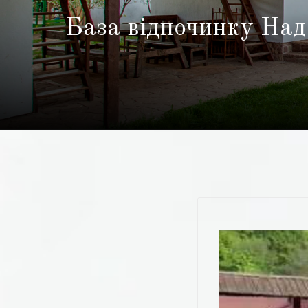
База відпочинку Над