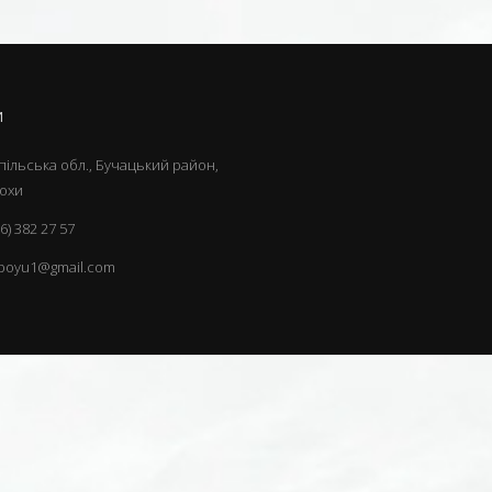
И
ільська обл., Бучацький район,
рохи
6) 382 27 57
ipoyu1@gmail.com