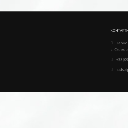
КОНТАКТ
Терноп
с. Скомо
+38 (09
nadstr